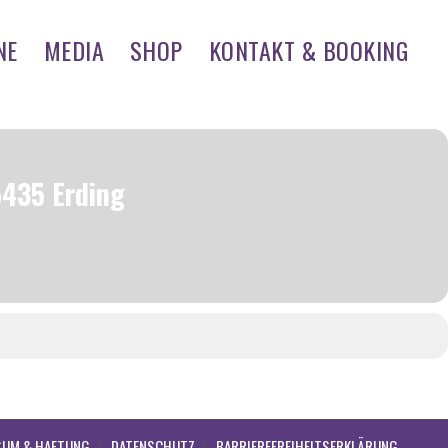
NE
MEDIA
SHOP
KONTAKT & BOOKING
5435 Erding
SUM & HAFTUNG
DATENSCHUTZ
BARRIEREFREIHEITSERKLÄRUNG