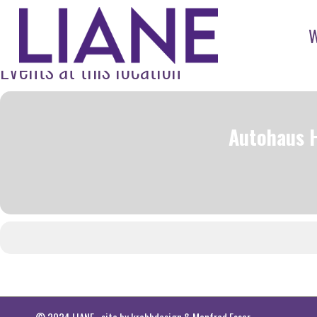
Events at this location
Autohaus H