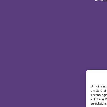
Um dir ein 
um Gerätein
Technologie
auf dieser 
zurückziehs