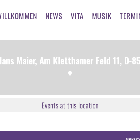
WILLKOMMEN
NEWS
VITA
MUSIK
TERMI
ans Maier, Am Kletthamer Feld 11, D-8
Events at this location
IMPRES