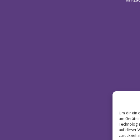
Um dir ein 
um Gerätein
Technologie
auf dieser 
zurückziehs