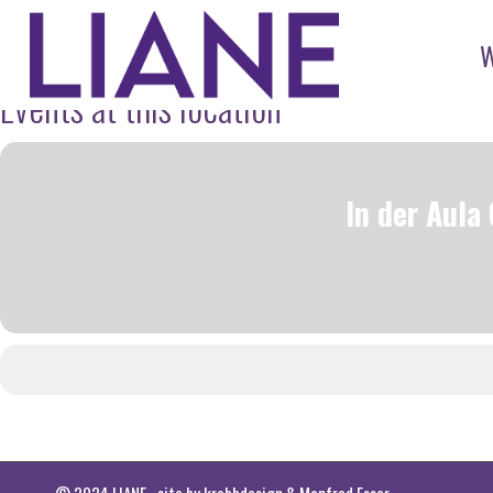
Events at this location
In der Aula