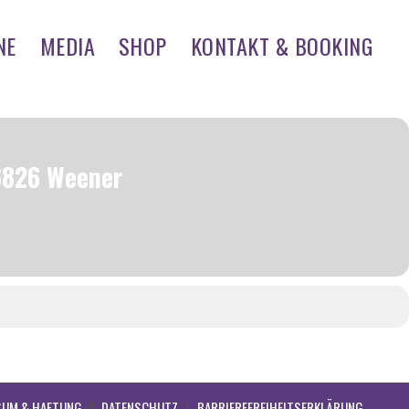
NE
MEDIA
SHOP
KONTAKT & BOOKING
26826 Weener
SUM & HAFTUNG
DATENSCHUTZ
BARRIEREFREIHEITSERKLÄRUNG