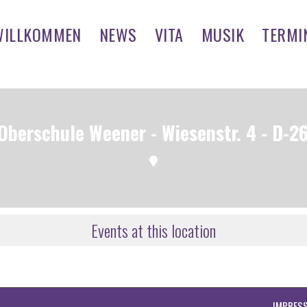
WILLKOMMEN
NEWS
VITA
MUSIK
TERMI
 Oberschule Weener - Wiesenstr. 4 - D-
Events at this location
IMPRES