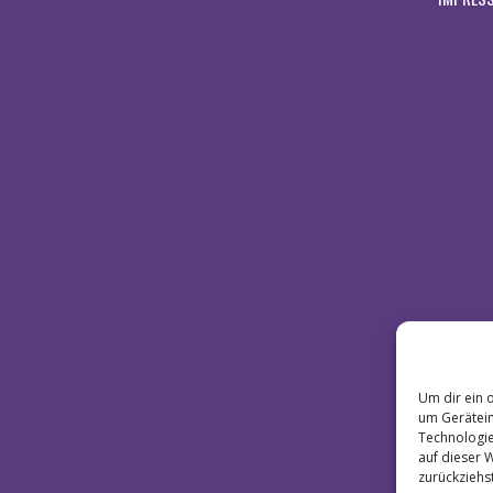
Um dir ein 
um Gerätein
Technologie
auf dieser 
zurückziehs