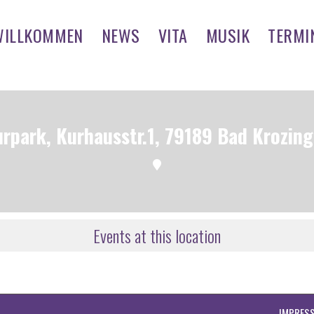
WILLKOMMEN
NEWS
VITA
MUSIK
TERMI
rpark, Kurhausstr.1, 79189 Bad Krozin
Events at this location
IMPRES