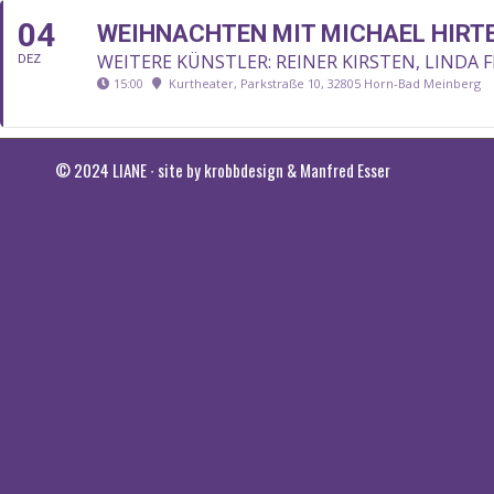
04
WEIHNACHTEN MIT MICHAEL HIRT
WEITERE KÜNSTLER: REINER KIRSTEN, LINDA F
DEZ
15:00
Kurtheater, Parkstraße 10, 32805 Horn-Bad Meinberg
© 2024 LIANE ∙ site by
krobbdesign
&
Manfred Esser