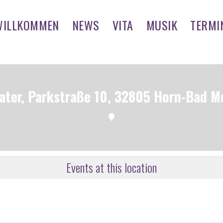
WILLKOMMEN
NEWS
VITA
MUSIK
TERMI
ater, Parkstraße 10, 32805 Horn-Bad M
Events at this location