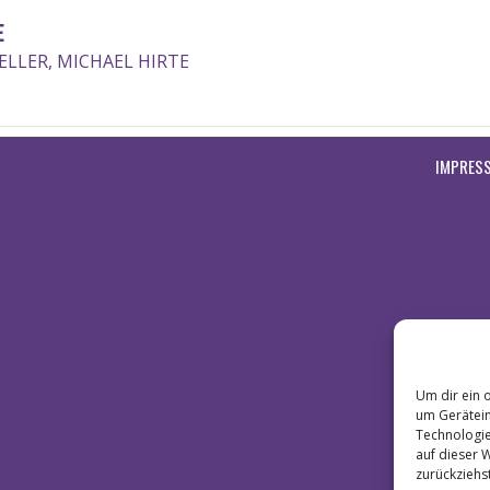
E
ELLER, MICHAEL HIRTE
IMPRES
Um dir ein 
um Gerätein
Technologie
auf dieser 
zurückziehs