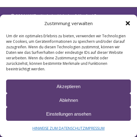
© 2024 LIANE ∙ site by
krobbdesign
&
Manfred Esser
IMPRESSUM & HAFTUNG
DATENSCHUTZ
Zustimmung verwalten
BARRIEREFREIHEITSERKLÄRUNG
Um dir ein optimales Erlebnis zu bieten, verwenden wir Technologien
wie Cookies, um Geräteinformationen zu speichern und/oder darauf
zuzugreifen. Wenn du diesen Technologien zustimmst, können wir
Daten wie das Surfverhalten oder eindeutige IDs auf dieser Website
verarbeiten. Wenn du deine Zustimmung nicht erteilst oder
zurückziehst, können bestimmte Merkmale und Funktionen
beeinträchtigt werden.
Akzeptieren
Ablehnen
Einstellungen ansehen
HINWEISE ZUM DATENSCHUTZ
IMPRESSUM