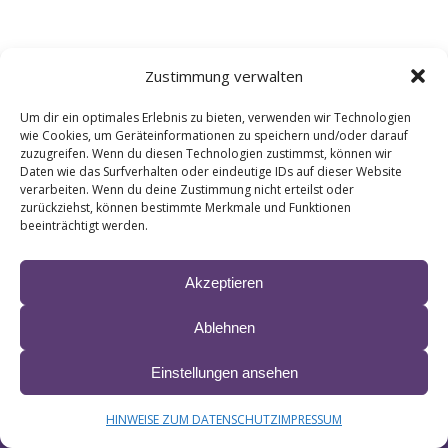
Zustimmung verwalten
Um dir ein optimales Erlebnis zu bieten, verwenden wir Technologien
wie Cookies, um Geräteinformationen zu speichern und/oder darauf
zuzugreifen. Wenn du diesen Technologien zustimmst, können wir
Daten wie das Surfverhalten oder eindeutige IDs auf dieser Website
verarbeiten. Wenn du deine Zustimmung nicht erteilst oder
Events at this location
zurückziehst, können bestimmte Merkmale und Funktionen
beeinträchtigt werden.
Akzeptieren
© 2024 LIANE ∙ site by
krobbdesign
&
Manfred Esser
Ablehnen
IMPRESSUM & HAFTUNG
DATENSCHUTZ
BARRIEREFREIHEITSERKLÄRUNG
Einstellungen ansehen
HINWEISE ZUM DATENSCHUTZ
IMPRESSUM