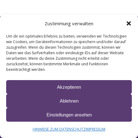
Zustimmung verwalten
© 2024 LIANE ∙ site by
krobbdesign
&
Manfred Esser
IMPRESSUM & HAFTUNG
DATENSCHUTZ
BARRIEREFREIHEITSERKLÄRUNG
Um dir ein optimales Erlebnis zu bieten, verwenden wir Technologien
wie Cookies, um Geräteinformationen zu speichern und/oder darauf
zuzugreifen. Wenn du diesen Technologien zustimmst, können wir
Daten wie das Surfverhalten oder eindeutige IDs auf dieser Website
verarbeiten. Wenn du deine Zustimmung nicht erteilst oder
zurückziehst, können bestimmte Merkmale und Funktionen
beeinträchtigt werden.
Akzeptieren
Ablehnen
Einstellungen ansehen
HINWEISE ZUM DATENSCHUTZ
IMPRESSUM