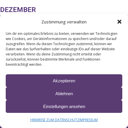
DEZEMBER
07
Zustimmung verwalten
WEIHNACHTEN MIT MICHAEL
HIRTE
DEZ
Um dir ein optimales Erlebnis zu bieten, verwenden wir Technologien
WEITERE KÜNSTLER: REINER KIRSTEN,
wie Cookies, um Geräteinformationen zu speichern und/oder darauf
LINDA FELLER, MICHAEL HIRTE
zuzugreifen. Wenn du diesen Technologien zustimmst, können wir
Daten wie das Surfverhalten oder eindeutige IDs auf dieser Website
15:00
verarbeiten. Wenn du deine Zustimmung nicht erteilst oder
Stadtheater, Coburger Str. 22, 98646 Hildburghausen
zurückziehst, können bestimmte Merkmale und Funktionen
beeinträchtigt werden.
© 2024 LIANE ∙ site by
krobbdesign
&
Manfred Esser
Akzeptieren
IMPRESSUM & HAFTUNG
DATENSCHUTZ
BARRIEREFREIHEITSERKLÄRUNG
Ablehnen
Einstellungen ansehen
HINWEISE ZUM DATENSCHUTZ
IMPRESSUM