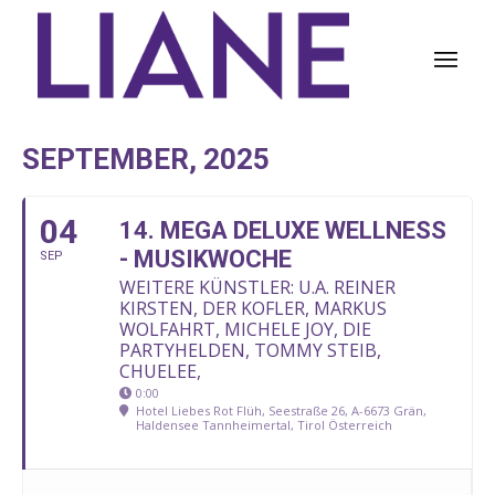
SEPTEMBER, 2025
04
14. MEGA DELUXE WELLNESS
- MUSIKWOCHE
SEP
WEITERE KÜNSTLER: U.A. REINER
KIRSTEN, DER KOFLER, MARKUS
WOLFAHRT, MICHELE JOY, DIE
PARTYHELDEN, TOMMY STEIB,
CHUELEE,
0:00
Hotel Liebes Rot Flüh, Seestraße 26, A-6673 Grän,
Haldensee Tannheimertal, Tirol Österreich