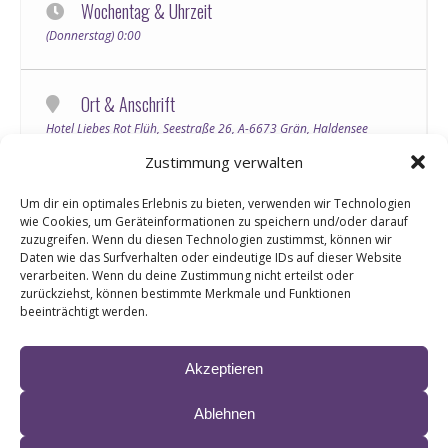
Wochentag & Uhrzeit
(Donnerstag) 0:00
Ort & Anschrift
Hotel Liebes Rot Flüh, Seestraße 26, A-6673 Grän, Haldensee
Tannheimertal, Tirol Österreich
Zustimmung verwalten
Um dir ein optimales Erlebnis zu bieten, verwenden wir Technologien
Informationen & Ticketlinks
wie Cookies, um Geräteinformationen zu speichern und/oder darauf
Mega Deluxe Wellness Musikwoche im Hotel „liebes Rot Flüh“
zuzugreifen. Wenn du diesen Technologien zustimmst, können wir
Daten wie das Surfverhalten oder eindeutige IDs auf dieser Website
Das sind die Highlights:
verarbeiten. Wenn du deine Zustimmung nicht erteilst oder
zurückziehst, können bestimmte Merkmale und Funktionen
himmlisches Wohnen (ab einer Nacht buchbar)
beeinträchtigt werden.
beeindruckendes Showprogramm (inklusive)
more
Akzeptieren
kulinarischer Hochgenuss (Vollpension inklusive)
Märchenhafte Entspannung (Freie Nutzung des
Ablehnen
Wellnessparadies)