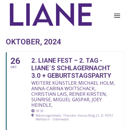
OKTOBER, 2024
26
2. LIANE FEST – 2. TAG -
LIANE´S SCHLAGERNACHT
OKT
3.0 + GEBURTSTAGSPARTY
WEITERE KÜNSTLER: MICHAEL HOLM,
ANNA-CARINA WOITSCHACK,
CHRISTIAN LAIS, REINER KIRSTEN,
SUNRISE, MIGUEL GASPAR, JOEY
HEINDLE,
18:30
Nibelungenhalle, Theodor-Heuss-Ring 21, D-74731
Walldürn - Odenwald