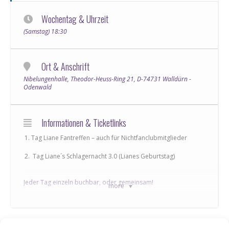
Wochentag & Uhrzeit
(Samstag) 18:30
Ort & Anschrift
Nibelungenhalle, Theodor-Heuss-Ring 21, D-74731 Walldürn -
Odenwald
Informationen & Ticketlinks
Tag Liane Fantreffen – auch für Nichtfanclubmitglieder
Tag Liane´s Schlagernacht 3.0 (Lianes Geburtstag)
Jeder Tag einzeln buchbar, oder gemeinsam!
more
Ort: Nibelungenhalle Walldürn
Einlass: 17 Uhr / Beginn: 18:30 Uhr
Nummerierte Plätze, Bewirtung an den Tischen durch FG Fideler Aff