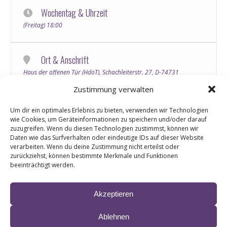
Wochentag & Uhrzeit
(Freitag) 18:00
Ort & Anschrift
Haus der offenen Tür (HdoT), Schachleiterstr. 27, D-74731
Walldürn
Zustimmung verwalten
Um dir ein optimales Erlebnis zu bieten, verwenden wir Technologien
Informationen & Ticketlinks
wie Cookies, um Geräteinformationen zu speichern und/oder darauf
Liane Fest – Liane Fantreffen / Oktoberfest-Party!
zuzugreifen. Wenn du diesen Technologien zustimmst, können wir
Daten wie das Surfverhalten oder eindeutige IDs auf dieser Website
Freut euch auf ein unvergessliches Wochenende mit LIANE. Unser
verarbeiten. Wenn du deine Zustimmung nicht erteilst oder
diesjähriges Fantreffen
(auch für Nicht-Fanclubmitglieder –
zurückziehst, können bestimmte Merkmale und Funktionen
jeder ist herzlich Willkommen)
steht unter dem Motto:
beeinträchtigt werden.
Oktoberfest-Party. Wer möchte, darf gerne in Tracht / Dirndl
kommen – ist aber kein Muss! Freut euch auf ganz viel Musik, gute
more
Stimmung und ein Wiedersehen mit tollen Fans, Familie &
Freunden. Bringt gerne noch jemand mit, so dass die LIANE-
Akzeptieren
Fanfamilie noch größer werden kann.
Tickets:
https://www.eventim-
Ablehnen
light.com/de/a/666a119643031e783da74093/e/686bf830672c4b4e