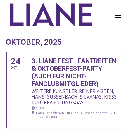
OKTOBER, 2025
24
3. LIANE FEST - FANTREFFEN
& OKTOBERFEST-PARTY
OKT
(AUCH FÜR NICHT-
FANCLUBMITGLIEDER)
WEITERE KÜNSTLER: REINER KISTEN,
HANSI SÜSSENBACH, SILVANAS, KRISS
+ÜBERRASCHUNGSGAST
18:00
Haus Der Offenen Tür (HdoT), Schachleiterstr. 27, D-
74731 Walldürn