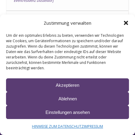
Eventresidenz Düsseldorf
Informationen & Ticketlinks
Zustimmung verwalten
Uwe Hübners Branchentreff der DJ Hitparade
Um dir ein optimales Erlebnis zu bieten, verwenden wir Technologien
Nur für geladene Gäste aus der Branche
wie Cookies, um Geräteinformationen zu speichern und/oder darauf
zuzugreifen. Wenn du diesen Technologien zustimmst, können wir
Daten wie das Surfverhalten oder eindeutige IDs auf dieser Website
verarbeiten. Wenn du deine Zustimmung nicht erteilst oder
zurückziehst, können bestimmte Merkmale und Funktionen
beeinträchtigt werden.
© 2024 LIANE ∙ site by
krobbdesign
&
Manfred Esser
Akzeptieren
IMPRESSUM & HAFTUNG
DATENSCHUTZ
BARRIEREFREIHEITSERKLÄRUNG
Ablehnen
Einstellungen ansehen
HINWEISE ZUM DATENSCHUTZ
IMPRESSUM