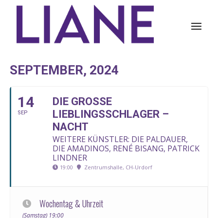
SEPTEMBER, 2024
14
DIE GROSSE L
IEBLINGSSCHLAGER – N
SEP
ACHT
WEITERE KÜNSTLER: DIE PALDAUER,
DIE AMADINOS, RENÉ BISANG, PATRICK
LINDNER
19:00
Zentrumshalle, CH-Urdorf
Wochentag & Uhrzeit
(Samstag) 19:00