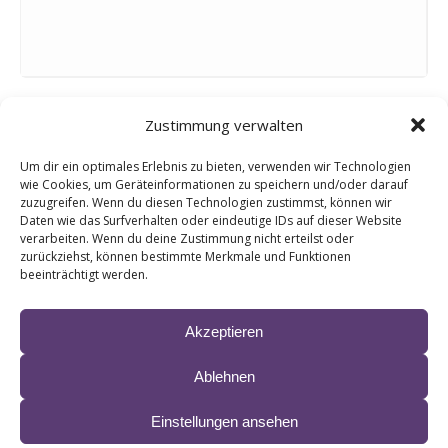
Zustimmung verwalten
0
Um dir ein optimales Erlebnis zu bieten, verwenden wir Technologien
wie Cookies, um Geräteinformationen zu speichern und/oder darauf
zuzugreifen. Wenn du diesen Technologien zustimmst, können wir
KOMMENTARE
Daten wie das Surfverhalten oder eindeutige IDs auf dieser Website
Hinterlasse einen Kommentar
verarbeiten. Wenn du deine Zustimmung nicht erteilst oder
zurückziehst, können bestimmte Merkmale und Funktionen
beeinträchtigt werden.
An der Diskussion beteiligen?
Hinterlasse uns deinen Kommentar!
Akzeptieren
Du musst
angemeldet
sein, um einen Kommentar
abzugeben.
Ablehnen
Einstellungen ansehen
© 2024 LIANE ∙ site by
krobbdesign
&
Manfred Esser