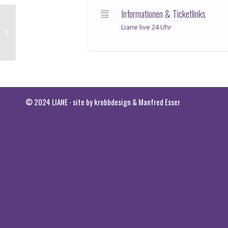
Informationen & Ticketlinks
Liane live 24 Uhr
Liane live – Königshöfer Messe
© 2024 LIANE ∙ site by
krobbdesign
&
Manfred Esser