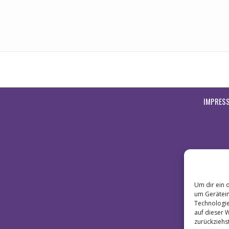
IMPRES
Um dir ein 
um Gerätein
Technologie
auf dieser 
zurückziehs