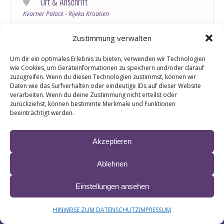
Ort & Anschrift
Kvarner Palace - Rijeka Kroatien
Zustimmung verwalten
Informationen & Ticketlinks
Um dir ein optimales Erlebnis zu bieten, verwenden wir Technologien
Ankunftstag!
wie Cookies, um Geräteinformationen zu speichern und/oder darauf
Spiel noch einmal für mich Habanero – Liane und Reiner Kirsten live
zuzugreifen. Wenn du diesen Technologien zustimmst, können wir
im Hotel Kvarner Palace – Crikvenica / Kroatien.
Daten wie das Surfverhalten oder eindeutige IDs auf dieser Website
verarbeiten. Wenn du deine Zustimmung nicht erteilst oder
Genießen Sie beim Konzert die großen Hits von Liane &
zurückziehst, können bestimmte Merkmale und Funktionen
Reiner, zum Greifen nah im „Kvarner Palace“ am 02.06.26
more
beeinträchtigt werden.
Das Hotel Kvarner Palace bietet verschiedene Optionen an:
3, 4 oder 7 Tage Termine! Alle Infos und Buchung unter:
Akzeptieren
https://www.kvarnerpalace.info/de/zimmer-preise/packages-
specials/ein-unvergessliches-konzerterlebnis16-bis-462026-315-
Ablehnen
bis-462026-315-bis-762026/
Das Konzert von Liane & Reiner findet am 02.06. auf der Terrasse
© 2024 LIANE ∙ site by
krobbdesign
&
Manfred Esser
Einstellungen ansehen
statt, bei nicht so gutem Wetter innen an der Bar.
IMPRESSUM & HAFTUNG
DATENSCHUTZ
BARRIEREFREIHEITSERKLÄRUNG
HINWEISE ZUM DATENSCHUTZ
IMPRESSUM