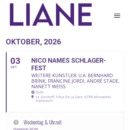
OKTOBER, 2026
03
NICO NAMES SCHLAGER-
FEST
OKT
WEITERE KÜNSTLER: U.A. BERNHARD
BRINK, FRANCINE JORDI, ANDRÉ STADE,
NANETT WEISS
20:00
Le Zornhoff, 3 Rue De La Gare, 67700 Monswiller,
Frankreich
Wochentag & Uhrzeit
(Samstag) 20:00