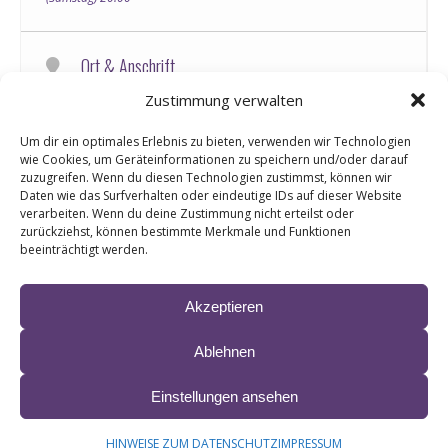
Ort & Anschrift
Le Zornhoff, 3 Rue de la Gare, 67700 Monswiller, Frankreich
Zustimmung verwalten
Um dir ein optimales Erlebnis zu bieten, verwenden wir Technologien
Informationen & Ticketlinks
wie Cookies, um Geräteinformationen zu speichern und/oder darauf
zuzugreifen. Wenn du diesen Technologien zustimmst, können wir
Nico Names Schlager Fest
Daten wie das Surfverhalten oder eindeutige IDs auf dieser Website
verarbeiten. Wenn du deine Zustimmung nicht erteilst oder
Ort: Le Zornhoff Monswiller
zurückziehst, können bestimmte Merkmale und Funktionen
Tickets unter:
beeinträchtigt werden.
https://schlagerfest.fr/
Akzeptieren
Ablehnen
Einstellungen ansehen
© 2024 LIANE ∙ site by
krobbdesign
&
Manfred Esser
IMPRESSUM & HAFTUNG
DATENSCHUTZ
HINWEISE ZUM DATENSCHUTZ
IMPRESSUM