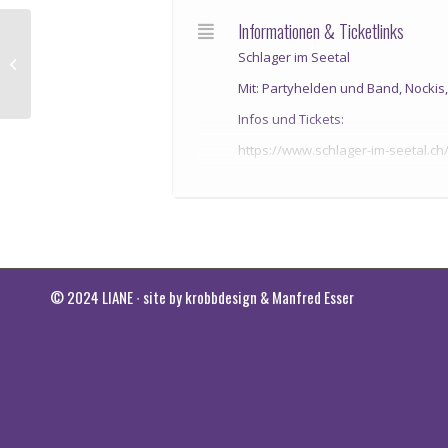
Informationen & Ticketlinks
Schlagernachmittag mit Liane &
Schlager im Seetal
Reiner Kirsten
Mit: Partyhelden und Band, Nockis
Infos und Tickets:
https://www.schlager-im-seetal.ch
Tickets ab 01. Januar 2026, aber je
Auf dem Areal der Oehninger AG in
entsteht eine ganz besondere Atmos
den Abend in vollen Zügen genies
© 2024 LIANE ∙ site by
krobbdesign
&
Manfred Esser