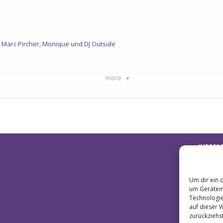
, Marc Pircher, Monique und DJ Outside
/
more
tzt schon Tickets sichern!
info@schlager-im-seetal.ch
 der Industrie Birren Seon erwartet euch ein einzigartiges Ambiente: um
phäre. Ein grosses Festzelt, gemütliche Sitzmöglichkeiten sowie ein viel
sen könnt.
IMPRES
Um dir ein 
um Gerätein
Technologie
auf dieser 
zurückziehs