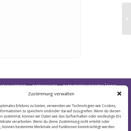
3.
Re
geben von rustikalen Transportcontainern
fältiges Food-Angebot sorgen dafür, dass ihr
SUM & HAFTUNG
DATENSCHUTZ
BARRIEREFREIHEITSERKLÄRUNG
Zustimmung verwalten
optimales Erlebnis zu bieten, verwenden wir Technologien wie Cookies,
formationen zu speichern und/oder darauf zuzugreifen. Wenn du diesen
n zustimmst, können wir Daten wie das Surfverhalten oder eindeutige IDs
Website verarbeiten. Wenn du deine Zustimmung nicht erteilst oder
t, können bestimmte Merkmale und Funktionen beeinträchtigt werden.