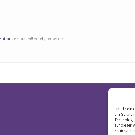
Mail an
rezeption@hotel-joeckel.de
IMPRES
Um dir ein 
um Gerätein
Technologie
auf dieser 
zurückziehs