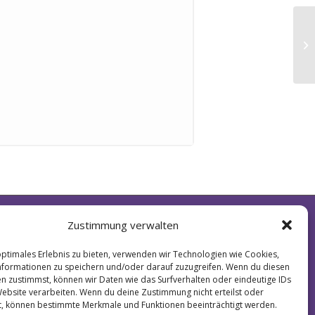
We
SUM & HAFTUNG
DATENSCHUTZ
BARRIEREFREIHEITSERKLÄRUNG
Zustimmung verwalten
optimales Erlebnis zu bieten, verwenden wir Technologien wie Cookies,
formationen zu speichern und/oder darauf zuzugreifen. Wenn du diesen
n zustimmst, können wir Daten wie das Surfverhalten oder eindeutige IDs
Website verarbeiten. Wenn du deine Zustimmung nicht erteilst oder
t, können bestimmte Merkmale und Funktionen beeinträchtigt werden.