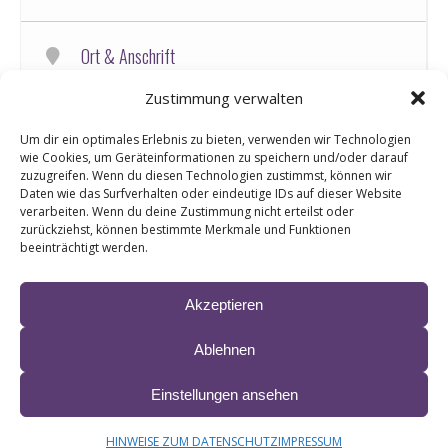
Ort & Anschrift
Costa Deliziosa - Östliches Mittelmeer
Zustimmung verwalten
Um dir ein optimales Erlebnis zu bieten, verwenden wir Technologien
Informationen & Ticketlinks
wie Cookies, um Geräteinformationen zu speichern und/oder darauf
Radio Paloma und A-Teams Reisen präsentieren die „Große
zuzugreifen. Wenn du diesen Technologien zustimmst, können wir
Schlagerseereise“
Daten wie das Surfverhalten oder eindeutige IDs auf dieser Website
verarbeiten. Wenn du deine Zustimmung nicht erteilst oder
mit dabei u.a.: Semino Rossi, Stefan Mross, Die Schlagerpiloten,
zurückziehst, können bestimmte Merkmale und Funktionen
Patrick Linder, Tanja Lasch, Natalie Holzner, Mitch Keller, Michael
beeinträchtigt werden.
Hirte uvm.
more
Buchungen ab sofort unter:
www.schlagerseereise.de/liane
Akzeptieren
Bei telefonischer Buchung bitte LIANE angeben!
2 Reisevarianten: Ab Triest, oder Bari
Ablehnen
02.-09.10.2027 oder 03.-10.10.2027
Einstellungen ansehen
Route: Triest/Bari – Kotor – Kefalonia – Saranda – Ravenna –
Triest/Bari
© 2024 LIANE ∙ site by
krobbdesign
&
Manfred Esser
IMPRESSUM & HAFTUNG
DATENSCHUTZ
Schiff: Costa Deliziosa
HINWEISE ZUM DATENSCHUTZ
IMPRESSUM