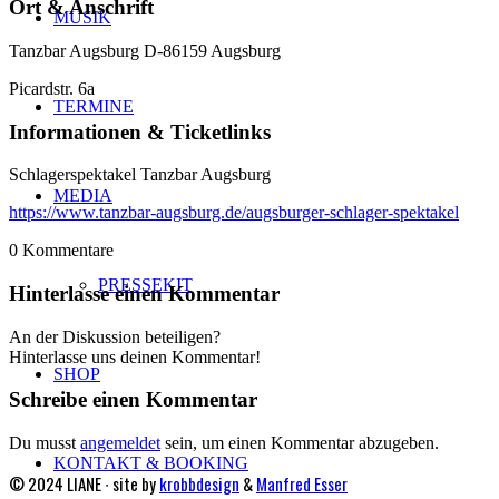
Ort & Anschrift
MUSIK
Tanzbar Augsburg D-86159 Augsburg
Picardstr. 6a
TERMINE
Informationen & Ticketlinks
Schlagerspektakel Tanzbar Augsburg
MEDIA
https://www.tanzbar-augsburg.de/augsburger-schlager-spektakel
0
Kommentare
PRESSEKIT
Hinterlasse einen Kommentar
An der Diskussion beteiligen?
Hinterlasse uns deinen Kommentar!
SHOP
Schreibe einen Kommentar
Du musst
angemeldet
sein, um einen Kommentar abzugeben.
KONTAKT & BOOKING
© 2024 LIANE ∙ site by
krobbdesign
&
Manfred Esser