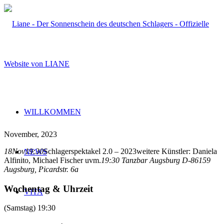
WILLKOMMEN
November, 2023
18
Nov
19:30
Schlagerspektakel 2.0 – 2023
weitere Künstler: Daniela
NEWS
Alfinito, Michael Fischer uvm.
19:30
Tanzbar Augsburg D-86159
Augsburg
, Picardstr. 6a
Wochentag & Uhrzeit
VITA
(Samstag) 19:30