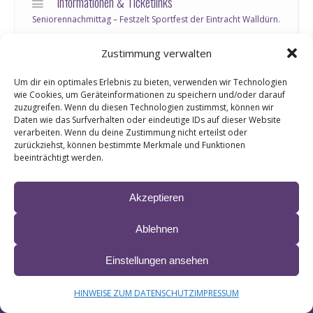
Informationen & Ticketlinks
Seniorennachmittag – Festzelt Sportfest der Eintracht Walldürn.
Eintritt frei !
Zustimmung verwalten
Um dir ein optimales Erlebnis zu bieten, verwenden wir Technologien
wie Cookies, um Geräteinformationen zu speichern und/oder darauf
zuzugreifen. Wenn du diesen Technologien zustimmst, können wir
Daten wie das Surfverhalten oder eindeutige IDs auf dieser Website
verarbeiten. Wenn du deine Zustimmung nicht erteilst oder
© 2024 LIANE ∙ site by
krobbdesign
&
Manfred Esser
zurückziehst, können bestimmte Merkmale und Funktionen
IMPRESSUM & HAFTUNG
DATENSCHUTZ
beeinträchtigt werden.
BARRIEREFREIHEITSERKLÄRUNG
Akzeptieren
Ablehnen
Einstellungen ansehen
HINWEISE ZUM DATENSCHUTZ
IMPRESSUM