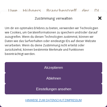
Uwe Hübners Branchentreff der DJ
Hitparade
Zustimmung verwalten
Nur für geladene Gäste aus der Branche
Um dir ein optimales Erlebnis zu bieten, verwenden wir Technologien
wie Cookies, um Geräteinformationen zu speichern und/oder darauf
zuzugreifen. Wenn du diesen Technologien zustimmst, können wir
Daten wie das Surfverhalten oder eindeutige IDs auf dieser Website
verarbeiten. Wenn du deine Zustimmung nicht erteilst oder
zurückziehst, können bestimmte Merkmale und Funktionen
beeinträchtigt werden.
Akzeptieren
© 2024 LIANE ∙ site by
krobbdesign
&
Manfred Esser
IMPRESSUM & HAFTUNG
DATENSCHUTZ
BARRIEREFREIHEITSERKLÄRUNG
Ablehnen
Einstellungen ansehen
HINWEISE ZUM DATENSCHUTZ
IMPRESSUM