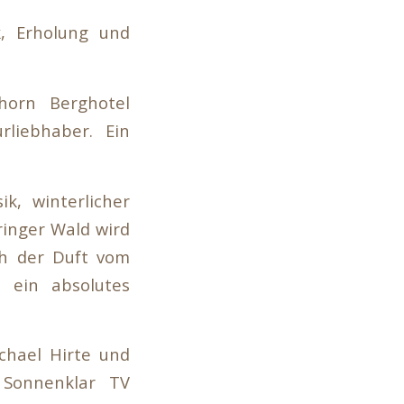
k, Erholung und
horn Berghotel
rliebhaber. Ein
k, winterlicher
ringer Wald wird
ch der Duft vom
 ein absolutes
ichael Hirte und
 Sonnenklar TV