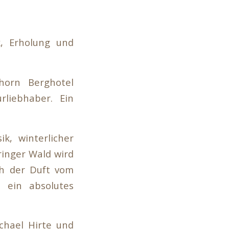
k, Erholung und
horn Berghotel
rliebhaber. Ein
k, winterlicher
ringer Wald wird
ch der Duft vom
 ein absolutes
ichael Hirte und