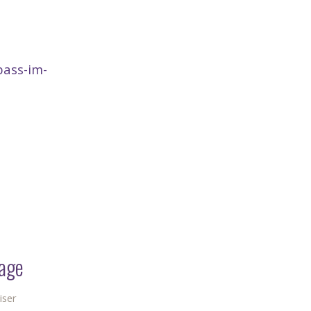
pass-im-
Tage
iser