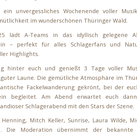
 ein unvergessliches Wochenende voller Musi
mütlichkeit im wunderschönen Thüringer Wald.
.25 lädt A-Teams in das idyllisch gelegene A
ein – perfekt für alles Schlagerfans und Natu
er Highlights.
ag hinter euch und genießt 3 Tage voller Musi
 guter Laune. Die gemütliche Atmosphäre im Thü
antische Fackelwanderung gekrönt, bei der eu
in begleitet. Am Abend erwartet euch dann
grandioser Schlagerabend mit den Stars der Szene.
Henning, Mitch Keller, Sunrise, Laura Wilde, M
ch. Die Moderation übernimmt der bekannte