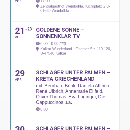
APR
17:00
Zentralgasthof Weinböhla, Kichrplatz 2 D-
01689 Weinböhla
21
GOLDENE SONNE –
23
SONNENKLAR TV
APR
0:00 - 0:00
(23)
Kalkar Wunderland - Griether Str. 110-120,
D-47546 Kalkar
29
SCHLAGER UNTER PALMEN –
KRETA GRIECHENLAND
APR
mit: Bernhard Brink, Daniela Alfinito,
René Ulbrich, Annemarie Eilfeld,
Oliver Thomas, Eva Luginger, Die
Cappuccinos u.a.
0:00
30
SCHLAGER UNTER PALMEN –