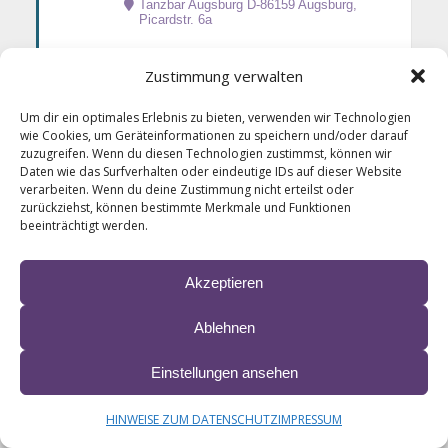
Tanzbar Augsburg D-86159 Augsburg
,
Picardstr. 6a
Zustimmung verwalten
16
SAALBAUSTADL
Weitere Künstler: Die Paldauer,
MÄR
Um dir ein optimales Erlebnis zu bieten, verwenden wir Technologien
Stefan Roos
wie Cookies, um Geräteinformationen zu speichern und/oder darauf
zuzugreifen. Wenn du diesen Technologien zustimmst, können wir
20:00
Daten wie das Surfverhalten oder eindeutige IDs auf dieser Website
Restaurant Rössli - Dorfstr. 15 - CH- 3661
Uetendorf
verarbeiten. Wenn du deine Zustimmung nicht erteilst oder
zurückziehst, können bestimmte Merkmale und Funktionen
beeinträchtigt werden.
19
SCHLAGERSPASS MIT ANDY B
ORG – AUFZEICHNUNG SWR F
MÄR
Akzeptieren
ERNSEHEN
9:00
SWR Studio - Baden Baden
Ablehnen
Einstellungen ansehen
25
LIANE & REINER KIRSTEN LIVE
MÄR
14:00
HINWEISE ZUM DATENSCHUTZ
IMPRESSUM
Zum Fahrenden Musikanten, Kastanienweg
7, D-06295 Sittichenbach