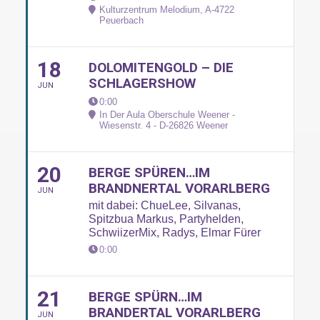
Kulturzentrum Melodium, A-4722
Peuerbach
18
DOLOMITENGOLD – DIE
SCHLAGERSHOW
JUN
0:00
In Der Aula Oberschule Weener -
Wiesenstr. 4 - D-26826 Weener
20
BERGE SPÜREN…IM
BRANDNERTAL VORARLBERG
JUN
mit dabei: ChueLee, Silvanas,
Spitzbua Markus, Partyhelden,
SchwiizerMix, Radys, Elmar Fürer
0:00
21
BERGE SPÜRN…IM
BRANDERTAL VORARLBERG
JUN