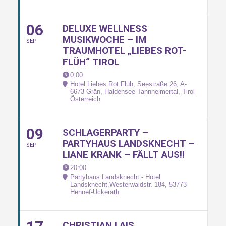
06
DELUXE WELLNESS
MUSIKWOCHE – IM
SEP
TRAUMHOTEL „LIEBES ROT-
FLÜH“ TIROL
0:00
Hotel Liebes Rot Flüh, Seestraße 26, A-
6673 Grän, Haldensee Tannheimertal, Tirol
Österreich
09
SCHLAGERPARTY –
PARTYHAUS LANDSKNECHT –
SEP
LIANE KRANK – FÄLLT AUS!!
20:00
Partyhaus Landsknecht - Hotel
Landsknecht,Westerwaldstr. 184, 53773
Hennef-Uckerath
CHRISTIAN LAIS