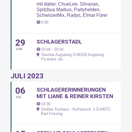
mit dabei: ChueLee, Silvanas,
Spitzbua Markus, Partyhelden,
SchwiizerMix, Radys, Elmar Fürer
0:00
29
SCHLAGERSTADL
JUN
10:04 - 10:04
Tanzbar Augsburg D-86159 Augsburg
,
Picardstr. 6a
JULI 2023
06
SCHLAGERERINNERUNGEN
MIT LIANE & REINER KIRSTEN
JUL
19:30
Großes Kurhaus - Kurhausstr. 2 D-94072
Bad Füssing