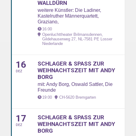
ALLDÜRN
weitere Künstler: Die Ladiner,
Kastelruther Männerquartett,
Graziano,
16:00
Openluchttheater Brilmansdennen,
Gildehauserweg 27, NL-7581 PE Losser
Niederlande
16
SCHLAGER & SPASS ZUR W
EIHNACHTSZEIT MIT ANDY B
DEZ
ORG
mit: Andy Borg, Oswald Sattler, Die
Freunde
19:00
CH-5620 Bremgarten
17
SCHLAGER & SPASS ZUR W
EIHNACHTSZEIT MIT ANDY B
DEZ
ORG