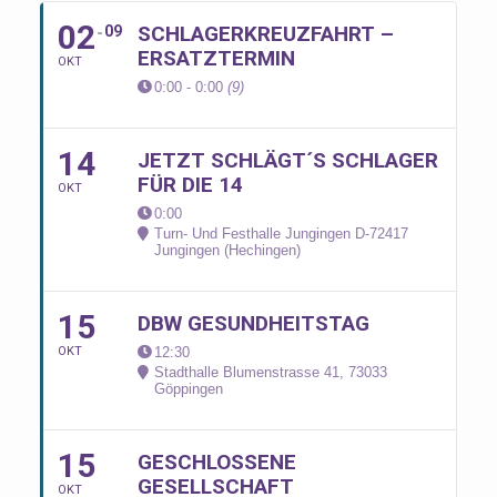
02
SCHLAGERKREUZFAHRT –
09
ERSATZTERMIN
OKT
0:00 - 0:00
(9)
14
JETZT SCHLÄGT´S SCHLAGER
FÜR DIE 14
OKT
0:00
Turn- Und Festhalle Jungingen D-72417
Jungingen (Hechingen)
15
DBW GESUNDHEITSTAG
OKT
12:30
Stadthalle Blumenstrasse 41, 73033
Göppingen
15
GESCHLOSSENE
GESELLSCHAFT
OKT